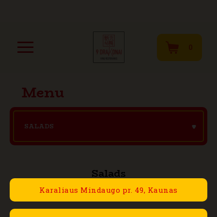
0
Menu
SALADS
Salads
Karaliaus Mindaugo pr. 49, Kaunas