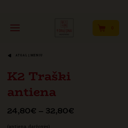
0
ATGAL Į MENIU
K2 Traški
antiena
Price
24,80
€
–
32,80
€
range:
(antiena, daržovės)