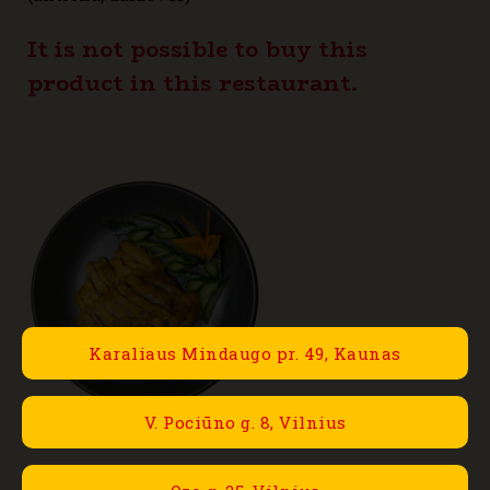
24,80€
It is not possible to buy this
through
product in this restaurant.
32,80€
Karaliaus Mindaugo pr. 49, Kaunas
V. Pociūno g. 8, Vilnius