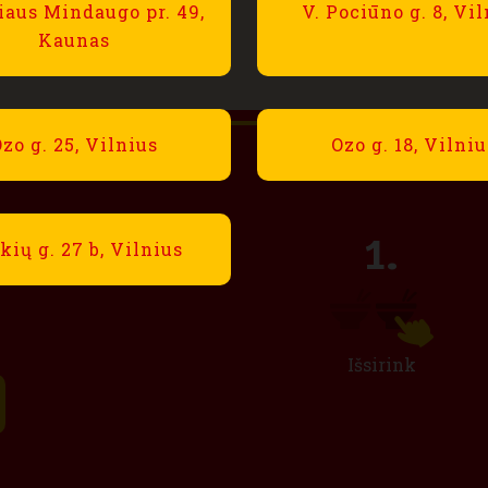
iaus Mindaugo pr. 49,
V. Pociūno g. 8, Vi
 product
Kaunas
h
zo g. 25, Vilnius
Ozo g. 18, Vilniu
nternetu
kių g. 27 b, Vilnius
Išsirink