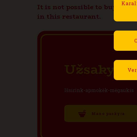
range:
Karal
It is not possible to buy this
8,80€
in this restaurant.
throug
15,80€
O
Užsakyti i
Ver
Išsirink-apmokėk-mėgaukis
Mano paskyra