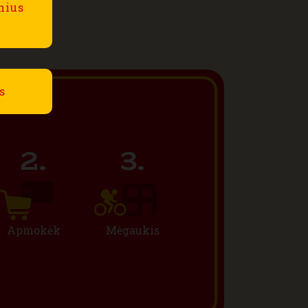
lnius
s
Apmokėk
Mėgaukis