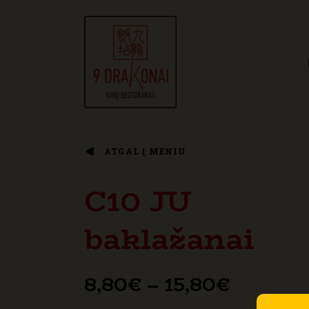
ATGAL Į MENIU
C10 JU
baklažanai
Price
8,80
€
–
15,80
€