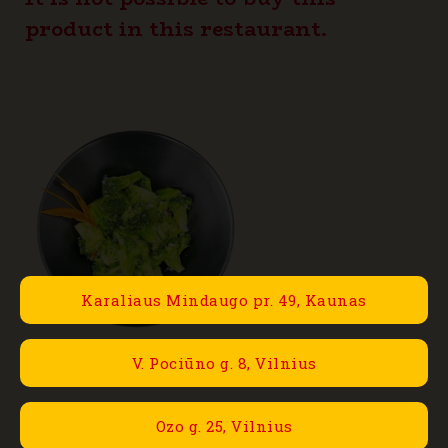
8,80€
product in this restaurant.
through
14,80€
Karaliaus Mindaugo pr. 49, Kaunas
V. Pociūno g. 8, Vilnius
Ozo g. 25, Vilnius