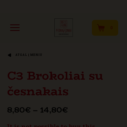
0
ATGAL Į MENIU
C3 Brokoliai su
česnakais
Price
8,80
€
–
14,80
€
range:
It is not possible to buy this