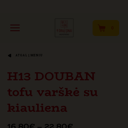
0
ATGAL Į MENIU
H13 DOUBAN
tofu varškė su
kiauliena
Price
16,80
€
–
22,80
€