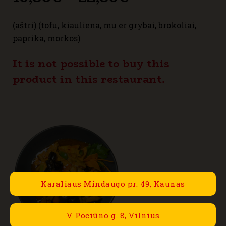
range:
(aštri) (tofu, kiauliena, mu er grybai, brokoliai,
16,80€
paprika, morkos)
through
It is not possible to buy this
product in this restaurant.
22,80€
Karaliaus Mindaugo pr. 49, Kaunas
V. Pociūno g. 8, Vilnius