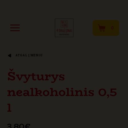
0
ATGAL Į MENIU
Švyturys
nealkoholinis 0,5
l
3,80
€