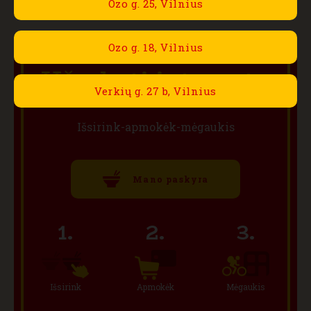
Ozo g. 25, Vilnius
Ozo g. 18, Vilnius
Užsakyti internetu
Verkių g. 27 b, Vilnius
Išsirink-apmokėk-mėgaukis
Mano paskyra
Išsirink
Apmokėk
Mėgaukis