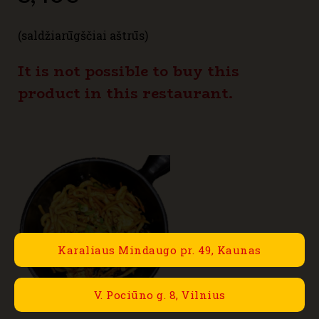
(saldžiarūgščiai aštrūs)
It is not possible to buy this
product in this restaurant.
Karaliaus Mindaugo pr. 49, Kaunas
V. Pociūno g. 8, Vilnius