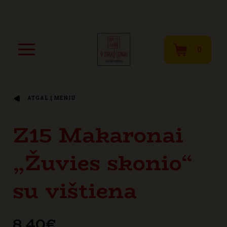
0
ATGAL Į MENIU
Z15 Makaronai
„Žuvies skonio“
su vištiena
8,40
€