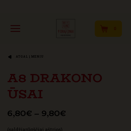
0
ATGAL Į MENIU
A8 DRAKONO
ŪSAI
Price
6,80
€
–
9,80
€
range:
(saldžiarūgščiai aštrios)