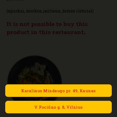
14,80€
(agurkai, morkos, jautiena, žemės riešutai)
through
It is not possible to buy this
22,80€
product in this restaurant.
Karaliaus Mindaugo pr. 49, Kaunas
V. Pociūno g. 8, Vilnius