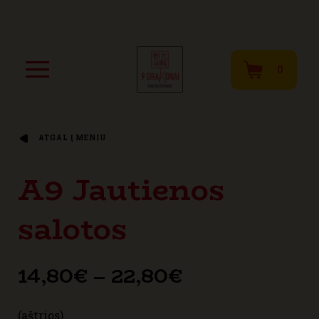
0
ATGAL Į MENIU
A9 Jautienos
salotos
Price
14,80
€
–
22,80
€
range:
(aštrios)