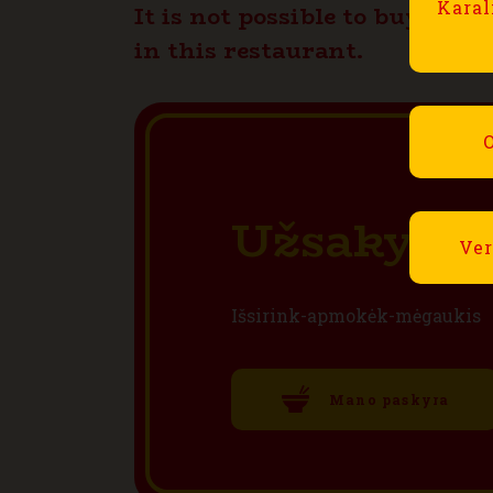
Karal
It is not possible to buy this
in this restaurant.
O
Užsakyti i
Ver
Išsirink-apmokėk-mėgaukis
Mano paskyra