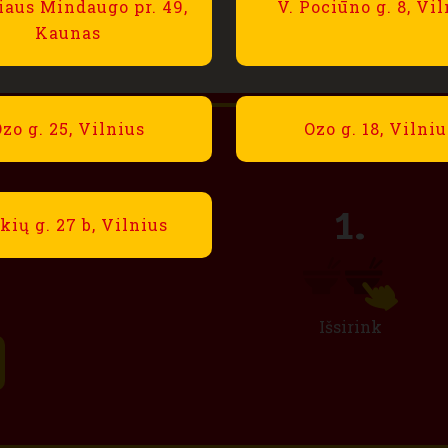
iaus Mindaugo pr. 49,
V. Pociūno g. 8, Vi
 product
Kaunas
zo g. 25, Vilnius
Ozo g. 18, Vilniu
nternetu
kių g. 27 b, Vilnius
Išsirink