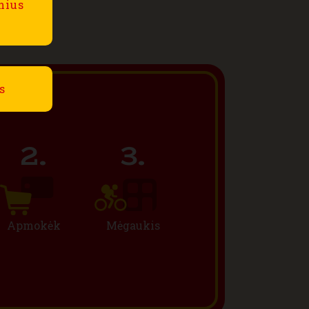
lnius
s
Apmokėk
Mėgaukis