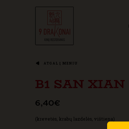
ATGAL Į MENIU
B1 SAN XIAN
6,40
€
(krevetės, krabų lazdelės, vištiena)