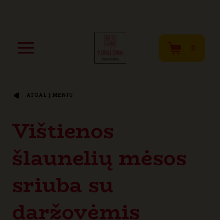
0
ATGAL Į MENIU
Vištienos
šlaunelių mėsos
sriuba su
daržovėmis