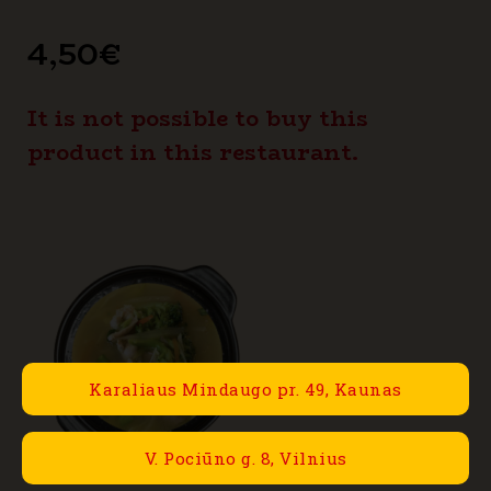
4,50
€
It is not possible to buy this
product in this restaurant.
Karaliaus Mindaugo pr. 49, Kaunas
V. Pociūno g. 8, Vilnius